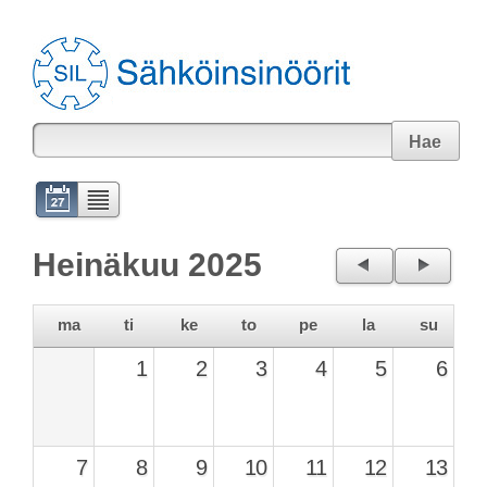
Hae
Heinäkuu 2025
←
→
ma
ti
ke
to
pe
la
su
1
2
3
4
5
6
7
8
9
10
11
12
13